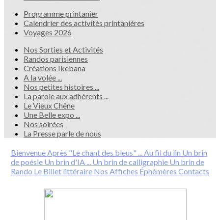
Programme printanier
Calendrier des activités printanières
Voyages 2026
Nos Sorties et Activités
Randos parisiennes
Créations Ikebana
A la volée ...
Nos petites histoires ...
La parole aux adhérents ...
Le Vieux Chêne
Une Belle expo ...
Nos soirées
La Presse parle de nous
Bienvenue
Après "Le chant des bleus" ...
Au fil du lin
Un brin
de poésie
Un brin d'IA ...
Un brin de calligraphie
Un brin de
Rando
Le Billet littéraire
Nos Affiches Éphémères
Contacts