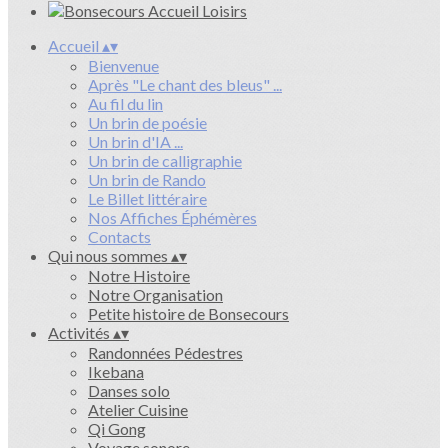
Accueil
▴
▾
Bienvenue
Après "Le chant des bleus" ...
Au fil du lin
Un brin de poésie
Un brin d'IA ...
Un brin de calligraphie
Un brin de Rando
Le Billet littéraire
Nos Affiches Éphémères
Contacts
Qui nous sommes
▴
▾
Notre Histoire
Notre Organisation
Petite histoire de Bonsecours
Activités
▴
▾
Randonnées Pédestres
Ikebana
Danses solo
Atelier Cuisine
Qi Gong
Voyage sonore ...