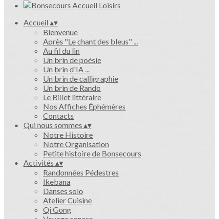
Accueil
▴
▾
Bienvenue
Après "Le chant des bleus" ...
Au fil du lin
Un brin de poésie
Un brin d'IA ...
Un brin de calligraphie
Un brin de Rando
Le Billet littéraire
Nos Affiches Éphémères
Contacts
Qui nous sommes
▴
▾
Notre Histoire
Notre Organisation
Petite histoire de Bonsecours
Activités
▴
▾
Randonnées Pédestres
Ikebana
Danses solo
Atelier Cuisine
Qi Gong
Voyage sonore ...