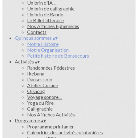
Un brin d'IA ...
Un brin de calligraphie
Un brin de Rando
Le Billet littéraire
Nos Affiches Éphémères
Contacts
Qui nous sommes
▴
▾
Notre Histoire
Notre Organisation
Petite histoire de Bonsecours
Activités
▴
▾
Randonnées Pédestres
Ikebana
Danses solo
Atelier Cuisine
Qi Gong
Voyage sonore ...
Yoga du Rire
Calligraphie
Nos Affiches Activités
Programme
▴
▾
Programme printanier
Calendrier des activités printanières