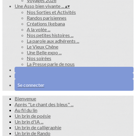
Voyages 2026
Une Asso bien vivante ...
▴
▾
Nos Sorties et Activités
Randos parisiennes
Créations Ikebana
A la volée ...
Nos petites histoires ...
La parole aux adhérents ...
Le Vieux Chêne
Une Belle expo ...
Nos soirées
La Presse parle de nous
Se connecter
Bienvenue
Après "Le chant des bleus" ...
Au fil du lin
Un brin de poésie
Un brin d'IA ...
Un brin de calligraphie
Un brin de Rando