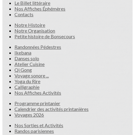
Le Billet littéraire
Nos Affiches Éphémères
Contacts
Notre Histoire
Notre Organisation
Petite histoire de Bonsecours
Randonnées Pédestres
Ikebana
Danses solo
Atelier Cuisine
Qi Gong
Voyage sonore ...
Yoga du Rire
Calligraphie
Nos Affiches Activités
Programme printanier
Calendrier des activités printanières
Voyages 2026
Nos Sorties et Activités
Randos parisiennes