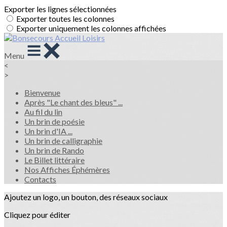
Exporter les lignes sélectionnées
Exporter toutes les colonnes
Exporter uniquement les colonnes affichées
Menu
<
>
Bienvenue
Après "Le chant des bleus" ...
Au fil du lin
Un brin de poésie
Un brin d'IA ...
Un brin de calligraphie
Un brin de Rando
Le Billet littéraire
Nos Affiches Éphémères
Contacts
Ajoutez un logo, un bouton, des réseaux sociaux
Cliquez pour éditer