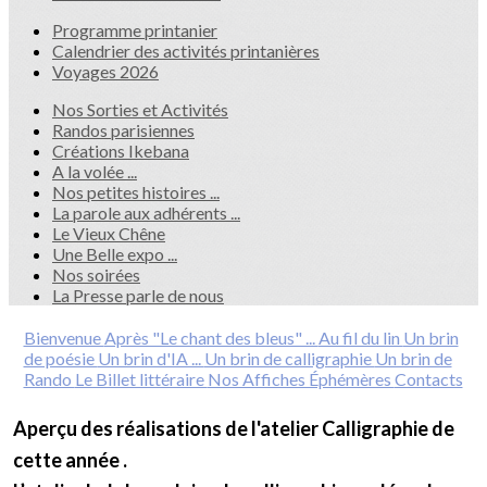
Programme printanier
Calendrier des activités printanières
Voyages 2026
Nos Sorties et Activités
Randos parisiennes
Créations Ikebana
A la volée ...
Nos petites histoires ...
La parole aux adhérents ...
Le Vieux Chêne
Une Belle expo ...
Nos soirées
La Presse parle de nous
Bienvenue
Après "Le chant des bleus" ...
Au fil du lin
Un brin
de poésie
Un brin d'IA ...
Un brin de calligraphie
Un brin de
Rando
Le Billet littéraire
Nos Affiches Éphémères
Contacts
Aperçu des réalisations de l'atelier Calligraphie de
cette année .