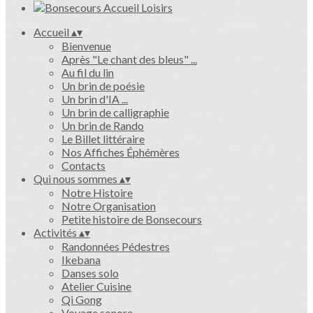
Accueil
▴
▾
Bienvenue
Après "Le chant des bleus" ...
Au fil du lin
Un brin de poésie
Un brin d'IA ...
Un brin de calligraphie
Un brin de Rando
Le Billet littéraire
Nos Affiches Éphémères
Contacts
Qui nous sommes
▴
▾
Notre Histoire
Notre Organisation
Petite histoire de Bonsecours
Activités
▴
▾
Randonnées Pédestres
Ikebana
Danses solo
Atelier Cuisine
Qi Gong
Voyage sonore ...