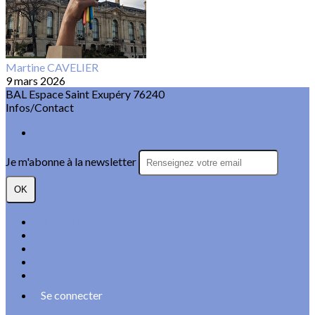
Martine CAVELIER
9 mars 2026
BAL Espace Saint Exupéry 76240
Infos/Contact
* Nos coordonnées
Je m'abonne à la newsletter
OK
Plan du site
Licences
Mentions légales
CGUV
Paramétrer vos cookies
Se connecter