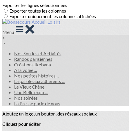
Exporter les lignes sélectionnées
Exporter toutes les colonnes
Exporter uniquement les colonnes affichées
Menu
<
>
Nos Sorties et Activités
Randos parisiennes
Créations Ikebana
A la volée ...
Nos petites histoires ...
La parole aux adhérents ...
Le Vieux Chêne
Une Belle expo ...
Nos soirées
La Presse parle de nous
Ajoutez un logo, un bouton, des réseaux sociaux
Cliquez pour éditer