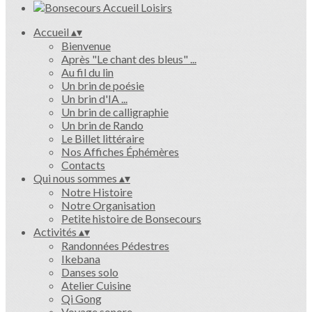
Accueil
▴
▾
Bienvenue
Après "Le chant des bleus" ...
Au fil du lin
Un brin de poésie
Un brin d'IA ...
Un brin de calligraphie
Un brin de Rando
Le Billet littéraire
Nos Affiches Éphémères
Contacts
Qui nous sommes
▴
▾
Notre Histoire
Notre Organisation
Petite histoire de Bonsecours
Activités
▴
▾
Randonnées Pédestres
Ikebana
Danses solo
Atelier Cuisine
Qi Gong
Voyage sonore ...