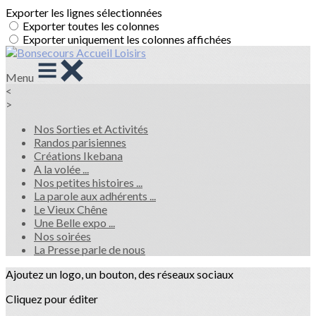
Exporter les lignes sélectionnées
Exporter toutes les colonnes
Exporter uniquement les colonnes affichées
Menu
<
>
Nos Sorties et Activités
Randos parisiennes
Créations Ikebana
A la volée ...
Nos petites histoires ...
La parole aux adhérents ...
Le Vieux Chêne
Une Belle expo ...
Nos soirées
La Presse parle de nous
Ajoutez un logo, un bouton, des réseaux sociaux
Cliquez pour éditer