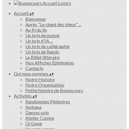
Accueil
▴
▾
Bienvenue
Après "Le chant des bleus" ...
Au fil du lin
Un brin de poésie
Un brin d'IA ...
Un brin de calligraphie
Un brin de Rando
Le Billet littéraire
Nos Affiches Éphémères
Contacts
Qui nous sommes
▴
▾
Notre Histoire
Notre Organisation
Petite histoire de Bonsecours
Activités
▴
▾
Randonnées Pédestres
Ikebana
Danses solo
Atelier Cuisine
Qi Gong
Voyage sonore ...