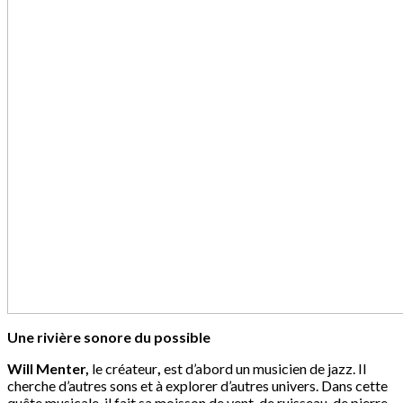
Une rivière sonore du possible
Will Menter,
le créateur
,
est d’abord un musicien de jazz. Il
cherche d’autres sons et à explorer d’autres univers. Dans cette
quête musicale, il fait sa moisson de vent, de ruisseau, de pierre,