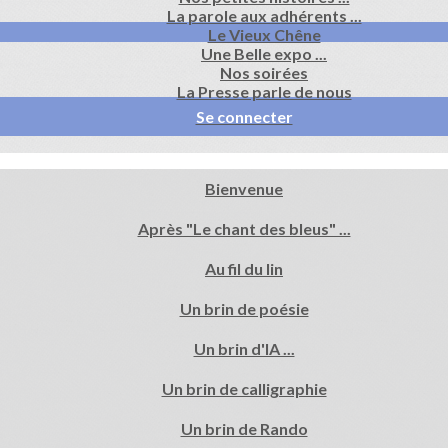
La parole aux adhérents ...
Le Vieux Chêne
Une Belle expo ...
Nos soirées
La Presse parle de nous
Se connecter
Bienvenue
Après "Le chant des bleus" ...
Au fil du lin
Un brin de poésie
Un brin d'IA ...
Un brin de calligraphie
Un brin de Rando