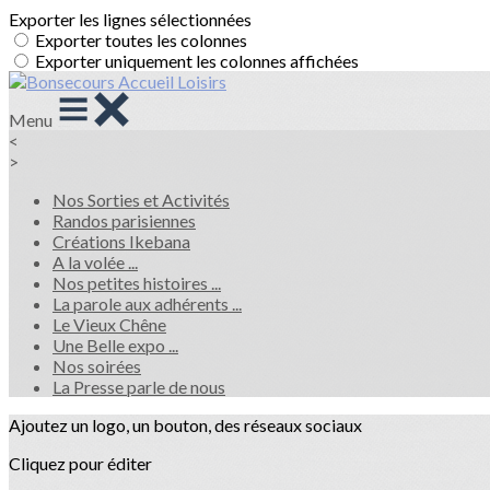
Exporter les lignes sélectionnées
Exporter toutes les colonnes
Exporter uniquement les colonnes affichées
Menu
<
>
Nos Sorties et Activités
Randos parisiennes
Créations Ikebana
A la volée ...
Nos petites histoires ...
La parole aux adhérents ...
Le Vieux Chêne
Une Belle expo ...
Nos soirées
La Presse parle de nous
Ajoutez un logo, un bouton, des réseaux sociaux
Cliquez pour éditer